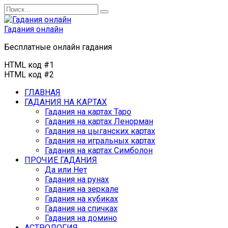
Перейти
Search
к
for:
содержанию
Гадания онлайн
Бесплатные онлайн гадания
HTML код #1
HTML код #2
ГЛАВНАЯ
ГАДАНИЯ НА КАРТАХ
Гадания на картах Таро
Гадания на картах Ленорман
Гадания на цыганских картах
Гадания на игральных картах
Гадания на картах Симболон
ПРОЧИЕ ГАДАНИЯ
Да или Нет
Гадания на рунах
Гадания на зеркале
Гадания на кубиках
Гадания на спичках
Гадания на домино
АСТРОЛОГИЯ