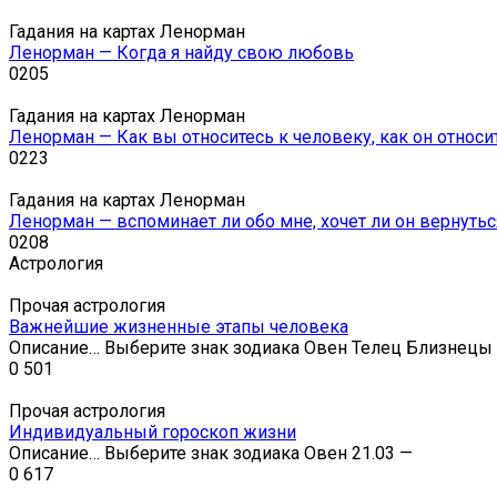
Гадания на картах Ленорман
Ленорман — Когда я найду свою любовь
0
205
Гадания на картах Ленорман
Ленорман — Как вы относитесь к человеку, как он относи
0
223
Гадания на картах Ленорман
Ленорман — вспоминает ли обо мне, хочет ли он вернутьс
0
208
Астрология
Прочая астрология
Важнейшие жизненные этапы человека
Описание… Выберите знак зодиака Овен Телец Близнецы
0
501
Прочая астрология
Индивидуальный гороскоп жизни
Описание… Выберите знак зодиака Овен 21.03 —
0
617