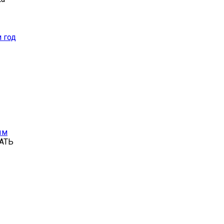
 год
ым
АТЬ