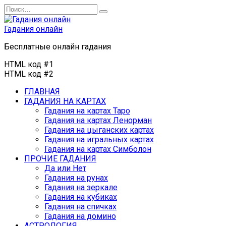
Перейти
Search
к
for:
содержанию
Гадания онлайн
Бесплатные онлайн гадания
HTML код #1
HTML код #2
ГЛАВНАЯ
ГАДАНИЯ НА КАРТАХ
Гадания на картах Таро
Гадания на картах Ленорман
Гадания на цыганских картах
Гадания на игральных картах
Гадания на картах Симболон
ПРОЧИЕ ГАДАНИЯ
Да или Нет
Гадания на рунах
Гадания на зеркале
Гадания на кубиках
Гадания на спичках
Гадания на домино
АСТРОЛОГИЯ