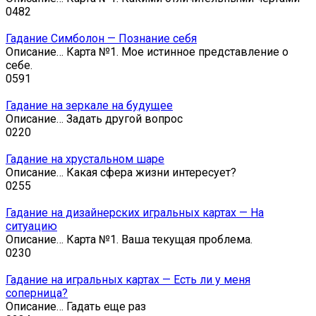
0
482
Гадание Симболон — Познание себя
Описание… Карта №1. Мое истинное представление о
себе.
0
591
Гадание на зеркале на будущее
Описание… Задать другой вопрос
0
220
Гадание на хрустальном шаре
Описание… Какая сфера жизни интересует?
0
255
Гадание на дизайнерских игральных картах — На
ситуацию
Описание… Карта №1. Ваша текущая проблема.
0
230
Гадание на игральных картах — Есть ли у меня
соперница?
Описание… Гадать еще раз